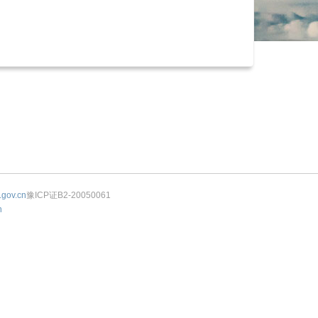
.gov.cn
豫ICP证B2-20050061
n