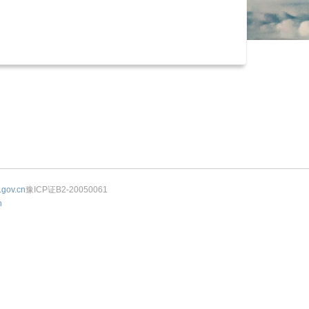
.gov.cn
豫ICP证B2-20050061
n